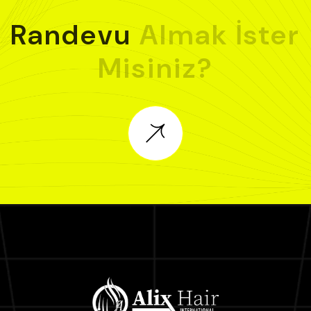
Randevu
Almak
İster
Misiniz?