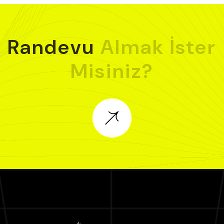
Randevu
Almak
İster
Misiniz?